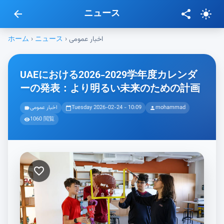
ニュース
arrow_back
share
light_mode
ホーム
›
ニュース
›
اخبار عمومی
UAEにおける2026-2029学年度カレンダ
ーの発表：より明るい未来のための計画
اخبار عمومی
Tuesday 2026-02-24 - 10:09
mohammad
label
calendar_today
person
1060 閲覧
visibility
favorite_border