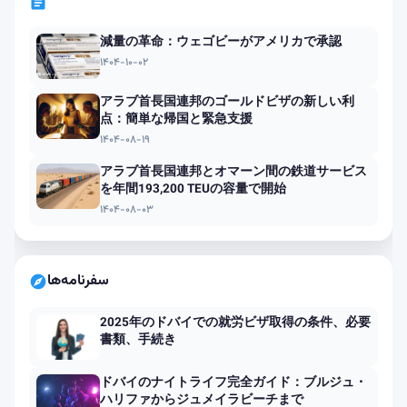
article
減量の革命：ウェゴビーがアメリカで承認
۱۴۰۴-۱۰-۰۲
アラブ首長国連邦のゴールドビザの新しい利
点：簡単な帰国と緊急支援
۱۴۰۴-۰۸-۱۹
アラブ首長国連邦とオマーン間の鉄道サービス
を年間193,200 TEUの容量で開始
۱۴۰۴-۰۸-۰۳
سفرنامه‌ها
explore
2025年のドバイでの就労ビザ取得の条件、必要
書類、手続き
ドバイのナイトライフ完全ガイド：ブルジュ・
ハリファからジュメイラビーチまで