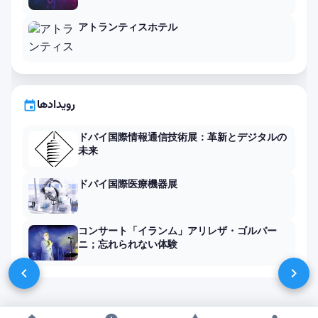
アトランティスホテル
رویدادها
event
ドバイ国際情報通信技術展：革新とデジタルの
未来
ドバイ国際医療機器展
コンサート「イランム」アリレザ・ゴルバー
ニ；忘れられない体験
chevron_left
chevron_right