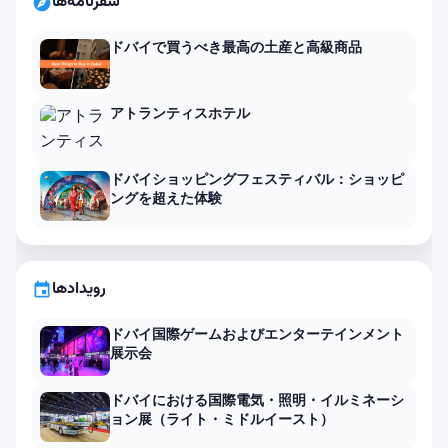
سفرنامه‌ها
explore
ドバイで買うべき最高の土産と高級商品
アトランティスホテル
ドバイショッピングフェスティバル：ショッピ
ングを超えた体験
رویدادها
event
ドバイ国際ゲームおよびエンターテインメント
展示会
ドバイにおける国際電気・照明・イルミネーシ
ョン展（ライト・ミドルイースト）