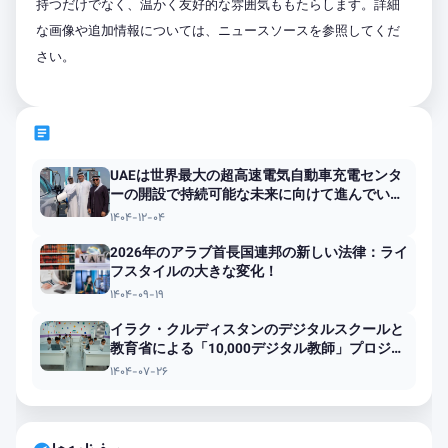
持つだけでなく、温かく友好的な雰囲気ももたらします。詳細
な画像や追加情報については、ニュースソースを参照してくだ
さい。
article
UAEは世界最大の超高速電気自動車充電センタ
ーの開設で持続可能な未来に向けて進んでいま
す
۱۴۰۴-۱۲-۰۴
2026年のアラブ首長国連邦の新しい法律：ライ
フスタイルの大きな変化！
۱۴۰۴-۰۹-۱۹
イラク・クルディスタンのデジタルスクールと
教育省による「10,000デジタル教師」プロジェ
クトの立ち上げ
۱۴۰۴-۰۷-۲۶