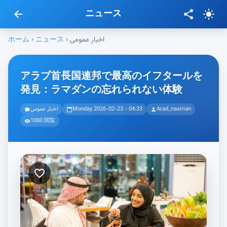
ニュース
arrow_back
share
light_mode
ホーム
›
ニュース
›
اخبار عمومی
アラブ首長国連邦で最高のイフタールを
発見：ラマダンの忘れられない体験
اخبار عمومی
Monday 2026-02-23 - 04:33
Arad_nasirian
label
calendar_today
person
1080 閲覧
visibility
favorite_border