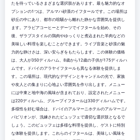
たを待っているさまざまな選択肢があります。最も魅力的なオ
プションの1つは、アルマハ砂漠のイフタールです。この場所は
砂丘の中にあり、都市の喧騒から離れた静かな雰囲気を提供し
ます。アラビアコーヒーとデーツでイフタールを始め、その
後、ザラブスタイルの鶏肉やゆっくりと煮込まれた羊肉などの
美味しい料理を楽しむことができます。ライブ音楽と砂漠の魅
力的な静けさは、深い安らぎをもたらします。この体験の価格
は、大人が350ディルハム、8歳から12歳の子供が175ディルハ
ムです。ドバイのアラヤイフタールも異なる体験を提供しま
す。この場所は、現代的なデザインとキャンドルの光で、家族
や友人との集まりに心地よい雰囲気を作り出します。メニュー
には中東と地中海の風味が含まれており、設定されたメニュー
は220ディルハム、グループイフタールは330ディルハムです。
多様性を好む場合は、ドバイのアルマーニホテルのアルマーニ/
パビリオンが、洗練されたビュッフェで適切な選択肢となるで
しょう。このビュッフェは多様な料理を提供し、ゲストに特別
な体験を提供します。これらのイフタールは、美味しい風味を