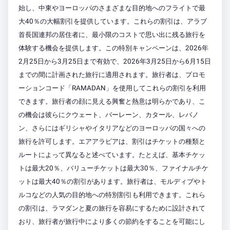
始し、中東やヨーロッパのさまざまな目的地へのフライトで最
大40％の大幅割引を提供しています。これらの割引は、アラブ
首長国連邦の居住者に、最小限のコストで思い出に残る旅行を
体験する機会を提供します。この特別キャンペーンは、2026年
2月25日から3月25日まで有効で、2026年3月25日から6月15日
までの間に計画された旅行に適用されます。旅行者は、プロモ
ーションコード「RAMADAN」を使用してこれらの割引を利用
できます。旅行者の顔に見える興奮と熱意は明らかであり、こ
の機会は彼らにクウェート、バーレーン、カタール、レバノ
ン、さらにはギリシャやイタリアなどのヨーロッパの国々への
旅行を許可します。エアアラビアは、割引はチケットの種類と
ルートによって異なると述べています。たとえば、基本チケッ
トは最大20％、バリューチケットは最大30％、ファイナルチケ
ットは最大40％の割引があります。旅行者は、モルディブやト
ルコなどの人気の目的地への特別割引も利用できます。これら
の割引は、ラマダンと夏の旅行を容易にするために設計されて
おり、旅行者が旅行中により多くの節約をすることを可能にし