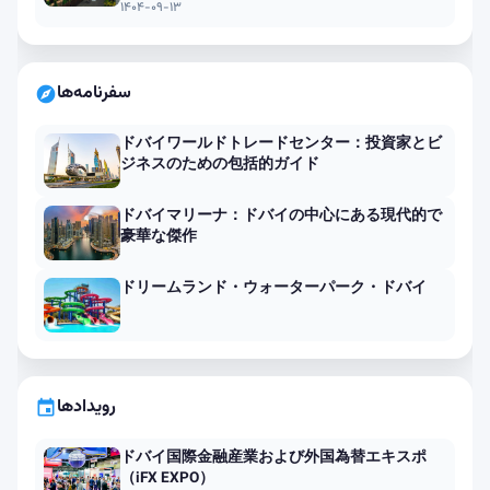
ってきます
۱۴۰۴-۰۹-۱۳
سفرنامه‌ها
explore
ドバイワールドトレードセンター：投資家とビ
ジネスのための包括的ガイド
ドバイマリーナ：ドバイの中心にある現代的で
豪華な傑作
ドリームランド・ウォーターパーク・ドバイ
رویدادها
event
ドバイ国際金融産業および外国為替エキスポ
（iFX EXPO）