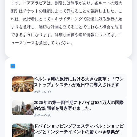
ます。エアアラビアは、割引には制限があり、各ルートの最大
割引はチケットの種類によって異なることを強調しました。こ
れは、旅行者にとってエキサイティングで記憶に残る旅行の始
まりを意味し、適切な計画を立てることでこれらの機会を活用
できるようになります。詳細な画像や追加情報については、ニ
ュースソースを参照してください。
article
ペルシャ湾の旅行における大きな変革；「ワン
ストップ」システムが近日中に導入されます
۱۴۰۴-۰۸-۲۲
2025年の第一四半期にドバイは531万人の国際
的な訪問者を引き寄せました。
۱۴۰۴-۰۷-۱۸
ドバイショッピングフェスティバル：ショッピ
ングとエンターテイメントの驚くべき祭典が戻