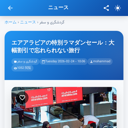
ニュース
arrow_back
share
light_mode
ホーム
›
ニュース
›
گردشگری و سفر
エアアラビアの特別ラマダンセール：大
幅割引で忘れられない旅行
گردشگری و سفر
Tuesday 2026-02-24 - 10:06
mohammad
label
calendar_today
person
1052 閲覧
visibility
favorite_border