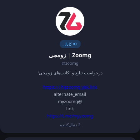
📢 کانال
Zoomg | زومجی
@zoomg
درخواست تبلیغ و اکانت‌های زومجی؛
https://Thezoomg.yek.link
alternate_email
@myzoomg
link
https://t.me/myzoomg
2 دنبال‌کننده