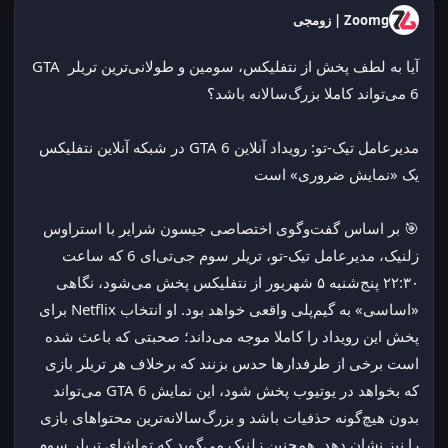
Zoomg | زومجی
آیا به لطف پخش از نتفلیکس، سومین و طولانی‌ترین تریلر GTA 
6 می‌تواند کاملا بزرگ‌سالانه باشد؟
مدیرعامل تیک-تو: رویداد آنلاین GTA 6 در شبکه آنلاین نتفلیکس 
یک «نمایش ضروری» است
🎯 بر اساس گفت‌وگوی اختصاصی جیسون شرایر با استراوس 
زلنیک، مدیرعامل تیک-تو، تریلر سوم جی‌تی‌ای 6 که ساعت 
۲۲:۳۰ پنج‌شنبه ۵ شهریور از نتفلیکس پخش می‌شود، نگاهی 
«اساسی» به گیم‌پلی واقعی خواهد بود. او انتخاب Netflix برای 
پخش این رویداد را کاملا موجه می‌داند؛ صحبتی که باعث شده 
است برخی از طرفدارها حدس بزنند که برخلاف هر تریلر بازی 
که بخواهد در یوتیوب پخش شود، این نمایش GTA 6 می‌تواند 
بدون هیچ‌گونه حذفیات باشد و بزرگ‌سالانه‌ترین محتواهای بازی 
را نیز نشان دهد. همچنین زلنیک می‌گوید که تماشای تریلر سوم 