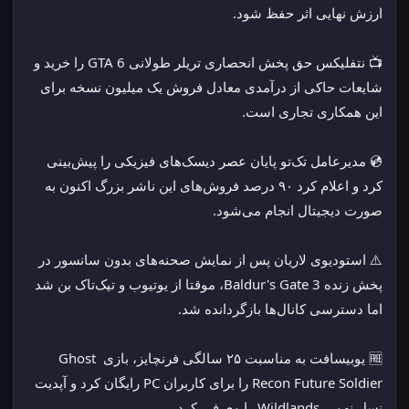
ارزش نهایی اثر حفظ شود.
📺 نتفلیکس حق پخش انحصاری تریلر طولانی GTA 6 را خرید و 
شایعات حاکی از درآمدی معادل فروش یک میلیون نسخه برای 
این همکاری تجاری است.
💿 مدیرعامل تک‌تو پایان عصر دیسک‌های فیزیکی را پیش‌بینی 
کرد و اعلام کرد ۹۰ درصد فروش‌های این ناشر بزرگ اکنون به 
صورت دیجیتال انجام می‌شود.
⚠️ استودیوی لاریان پس از نمایش صحنه‌های بدون سانسور در 
پخش زنده Baldur's Gate 3، موقتا از یوتیوب و تیک‌تاک بن شد 
اما دسترسی کانال‌ها بازگردانده شد.
🆓 یوبیسافت به مناسبت ۲۵ سالگی فرنچایز، بازی Ghost 
Recon Future Soldier را برای کاربران PC رایگان کرد و آپدیت 
نسل نهمی Wildlands را معرفی کرد.