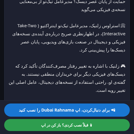
حمایت از پایان عصر دیسک؟ مدیرعامل تیک‌تو از بی‌معنایی 
نسخه‌ی فیزیکی می‌گوید
📀 استراوس زلنیک، مدیرعامل تیک‌تو اینتراکتیو (Take-Two 
Interactive)، در اظهارنظری صریح درباره‌ی آینده‌ی نسخه‌های 
فیزیکی و دیجیتال در صنعت بازی‌های ویدیویی، پایان عصر 
دیسک‌ها را پیش‌بینی کرد.
🎮 زلنیک با اشاره به تغییر رفتار مصرف‌کنندگان تأکید کرد که 
دیسک‌های فیزیکی دیگر برای خریداران منطقی نیستند. به 
گفته‌ی او، راحتی استفاده از نسخه‌های دیجیتال، عامل اصلی این 
تغییر رویه است.
📊 مدیرعامل تیک‌تو با استناد به آمار فروش این شرکت، پرده از 
📲 برای دنبال‌کردن، اپ Dubai Rahnama را نصب کنید
واقعیتی غیرقابل‌انکار برداشت: در حال حاضر، ۹۰ درصد از 
فروش بازی‌های این ناشر بزرگ به صورت دیجیتال انجام 
📱 قبلاً نصب کردی؟ باز کن در اپ
می‌شود. این رقم، تسلط بلامنازع دانلودهای آنلاین بر بازار را 