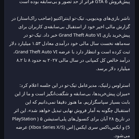
پیش‌فروش GTA 6 فراتر از حد تصور و بی‌سابقه بوده است
ناشر بازی‌های ویدیویی، تیک-تو اینتراکتیو (صاحب راک‌استار) در 
گزارش مالی اخیر خود از استقبال بی‌سابقه‌ی کاربران برای 
پیش‌خرید بازی Grand Theft Auto VI خبر داد. تیک-تو در 
سه‌ماهه نخست سال مالی خود درآمدی معادل ۱.۵۳ میلیارد دلار 
ثبت کرده است و انتظار دارد با عرضه Grand Theft Auto VI، 
درآمد خالص کل کمپانی در سال مالی ۲۰۲۷ به حدود ۸ تا ۸.۲ 
میلیارد دلار برسد.
استراوس زلنیک، مدیرعامل تیک-تو در این جلسه اعلام کرد: 
«میزان پیش‌خریدها، بی‌سابقه و شگفت‌انگیز است و ما از این 
بابت بسیار سپاسگزاریم. ما هنوز دقیقا نمی‌دانیم که این 
استقبال چگونه به آمار فروش نهایی تبدیل خواهد شد». این اثر 
در تاریخ ۲۸ آبان برای کنسول‌های پلی‌استیشن ۵ (PlayStation 
5) و ایکس‌باکس سری ایکس|اس (Xbox Series X/S) عرضه 
می‌شود.