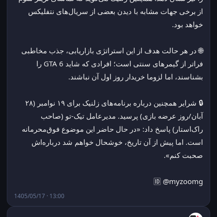
از برخی جهات مشابه با دیدن بعضی از سریال‌های نتفلیکس 
خواهد بود.
🌐 در هر حالت هدف از این استراتژی بازاریابی، جذب مخاطبی 
فراتر از گیمرهای سنتی است؛ افرادی که شاید GTA 6 را 
بشناسند، اما لزوما خریدار روز اول آن نباشند.
🔒 شرایر همچنین درباره برنامه‌های زلنیک برای ۱۹ نوامبر (۲۸ 
آبان/روز عرضه بازی) پرسید. مدیرعامل تیک-تو (صاحب 
راک‌استار) پاسخ داد: «در حال حاضر این موضوع فوق‌محرمانه 
است. اما پیش از آن تاریخ، خوشحال خواهم شد درباره‌اش 
صحبت کنم».
🆔 @myzoomg
1405/05/17 · 13:00