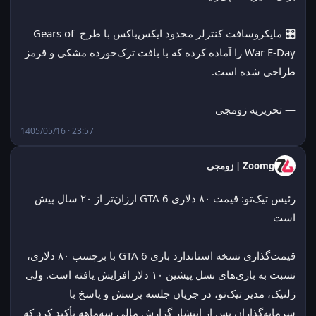
🎛️ مایکروسافت کنترلر محدود ایکس‌باکس با طرح Gears of 
War E-Day را آماده کرده که با بافت ترک‌خورده مشکی و قرمز 
طراحی شده است.
— تحریریه زومجی
1405/05/16 · 23:57
Zoomg | زومجی
رئیس تیک‌تو: قیمت ۸۰ دلاری GTA 6 ارزان‌تر از ۲۰ سال پیش 
است
قیمت‌گذاری نسخه استاندارد بازی GTA 6 با برچسب ۸۰ دلاری، 
نسبت به بازی‌های نسل پیشین ۱۰ دلار افزایش یافته است. ولی 
زلنیک، مدیر تیک‌تو، در جریان جلسه پرسش و پاسخ با 
سرمایه‌گذاران پس از انتشار گزارش مالی سه‌ماهه تأکید کرد که 