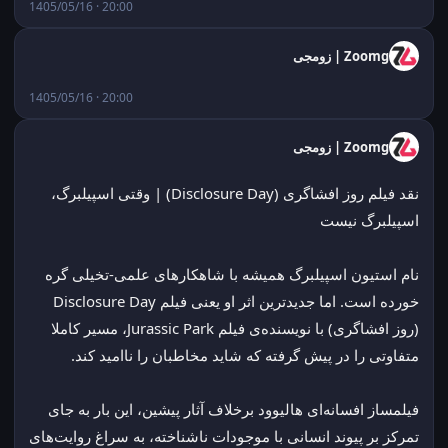
1405/05/16 · 20:00
Zoomg | زومجی
1405/05/16 · 20:00
Zoomg | زومجی
نقد فیلم روز افشاگری (Disclosure Day) | وقتی اسپیلبرگ، 
اسپیلبرگ نیست
نام استیون اسپیلبرگ همیشه با شاهکارهای علمی-تخیلی گره 
خورده است. اما جدیدترین اثر او یعنی فیلم Disclosure Day 
(روز افشاگری) با نویسنده‌ی فیلم Jurassic Park، مسیر کاملا 
متفاوتی را در پیش گرفته که شاید مخاطبان را ناامید کند.
فیلمساز افسانه‌ای هالیوود برخلاف آثار پیشین، این بار به جای 
تمرکز بر پیوند انسانی با موجودات ناشناخته، به سراغ روایت‌های 