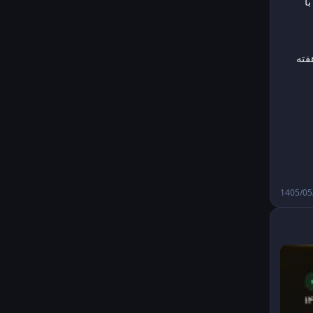
🔸 موج گسترده مهاجران مراکشی که قصد عبور از مرز سئوتا (Ceuta) را داشتند، با 
🔸 مقامات اسپانیایی اعلام کرده‌اند که از میان جمعیت ۵۰ هزار نفری که طی یک هفته 
ین منطقه را داشتند، بخش عمده‌ای تا عصر جمعه تحت نظارت 
1405/05/