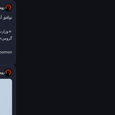
زومان 
توافق آ
گرومن» 
zoomon
زومان 