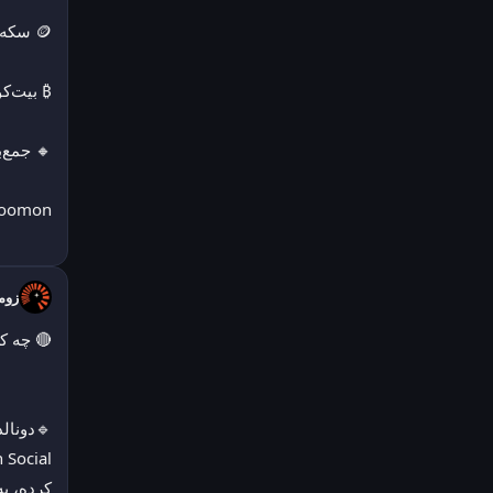
🪙 سکه امامی: ۱۸۴٬۰۰۰٬۰۰۰ ▼ −۲٫۱۸٪
₿ بیت‌کوین: ۶۳٬۵۱۷٫۹۰ USDT ▲ +۰٫۶۶٪
🔸 جمع‌بندی: بازار امروز را نوسانی آغاز نکرد و در محدوده رنج قرار گرفت.
zoomon
زومان 
🔴 چه ک
کرده، ب