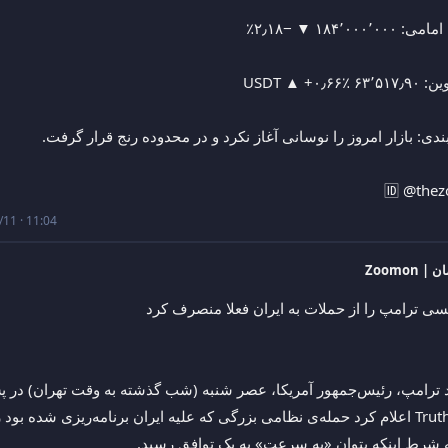
🆔 @the
11 · 11:04
| Zoomon
سی ترامپ را از حملات به ایران فعلا منصرف کرد
ه شرط اینکه بتوان «به سرعت» به یک توافق رسید.