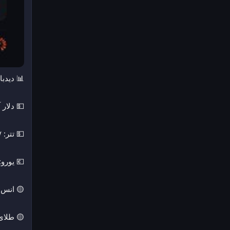
📊 دیدبان با
💵 دلار آزاد: ۴٬۶۰۰
💵 تتر: ۱۹۱٬۱۰۷ ▼ −۱٫۵۷٪
💶 یورو: ۲۲۴٬۵۰۰ ▲ +٫۷۸
🟡 انس جهانی طلا
🟡 طلای ۱۸ عیار: ۱۸٬۲۰۲٬۵۹۴ ▼ −