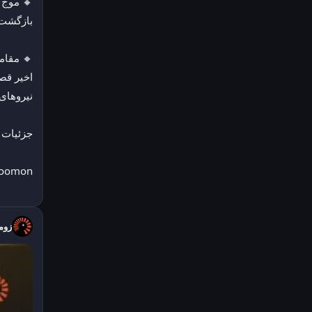
بازگشت 
نیروهای 
جزئیات 
zoomon
زومان 