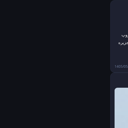
🔹وزارت جنگ آمریکا می‌گوید که یک توافق با شرکت‌های «لاکهید مارتین» و «نورثروپ 
زیره
1405/05/