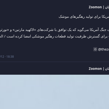
| Zoomon
مریکا برای تولید رهگیرهای موشک
برای گسترش ظرفیت تولید قطعات رهگیر موشکی امضا کرده است / الج
🆔 @the
12 · 18:38
| Zoomon