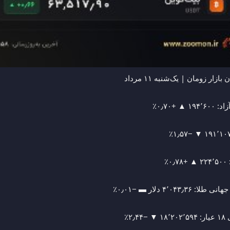
زار زومان | یک‌شنبه ۱۱ مرداد
۱۹ ▲ +۰٫۷۰٪
۰٪
: ۴٬۰۴۳٫۳۶ دلار ▬ −۰٫۰۱٪
۲٫۴۴٪