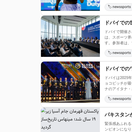
🏷️ newssports
ドバイでの
ドバイで開催さ
は、スポーツ界
す。参加者は、世
🏷️ newssports
ドバイでの
ドバイは202
ョコビッチが最
ナのアイタナ・ボ
🏷️ newssports
パキスタン
緊張感あふれる
ンピオンになり