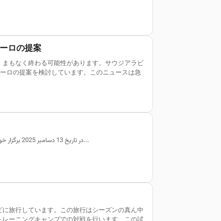
ユーロの提案
、まもなく終わる可能性があります。サウジアラビ
ユーロの提案を検討しています。このニュースは急
ماراتن ابوظبی ADNOC در تاریخ 13 دسامبر 2025 برگزار خواهد شد و ثبت‌نام برای این رویداد هیجان‌انگیز اکنون باز است. این رویداد ورزشی نه تنها...
ビに旅行しています。この旅行はシーズンの真ん中
トレーニングキャンプでの対戦を行います。この試