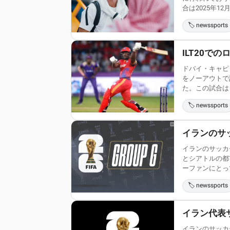
合は2025年12月1
🏷️ newssports
ILT20
ドバイ・キャピ
をノーアウトで
た。この試合はド
🏷️ newssports
イランのサ
イランのサッカ
とシアトルの都
ーファンにとって
🏷️ newssports
イラン代表
イランのサッカ