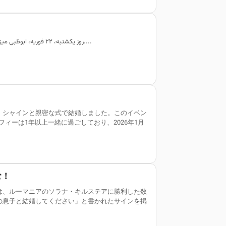
روز یکشنبه، ۲۲ فوریه، ابوظبی میزبان مرحله مردان تور امارات خواهد بود و این رویداد بزرگ باعث بسته شدن تدریجی جاده‌ها در این شهر می‌شود....
・シャインと親密な式で結婚しました。このイベン
ィーは1年以上一緒に過ごしており、2026年1月
む！
は、ルーマニアのソラナ・キルステアに勝利した数
の息子と結婚してください」と書かれたサインを掲