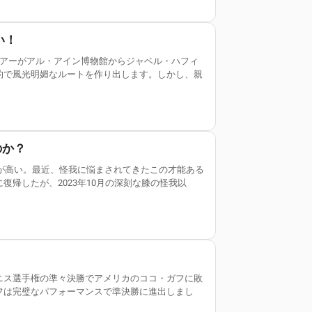
い！
Eツアーがアル・アイン博物館からジャベル・ハフィ
的で風光明媚なルートを作り出します。しかし、親
のか？
性が高い。最近、怪我に悩まされてきたこの才能ある
帰したが、2023年10月の深刻な膝の怪我以
ニス選手権の準々決勝でアメリカのココ・ガフに敗
フは完璧なパフォーマンスで準決勝に進出しまし