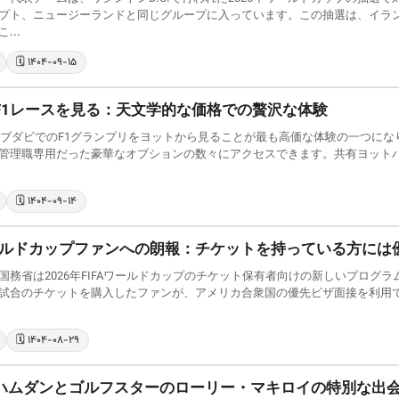
プト、ニュージーランドと同じグループに入っています。この抽選は、イラ
...
🗓️ ۱۴۰۴-۰۹-۱۵
F1レースを見る：天文学的な価格での贅沢な体験
、アブダビでのF1グランプリをヨットから見ることが最も高価な体験の一つに
管理職専用だった豪華なオプションの数々にアクセスできます。共有ヨットパスは
🗓️ ۱۴۰۴-۰۹-۱۴
ワールドカップファンへの朗報：チケットを持っている方には
国務省は2026年FIFAワールドカップのチケット保有者向けの新しいプログラ
試合のチケットを購入したファンが、アメリカ合衆国の優先ビザ面接を利用
🗓️ ۱۴۰۴-۰۸-۲۹
ハムダンとゴルフスターのローリー・マキロイの特別な出