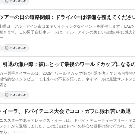
🗓️ ۱۴۰۴-۱۲-۰۲
UAEツアーの日の道路閉鎖：ドライバーは準備を整えてくださ
21日土曜日、アル・アイン市はエキサイティングなイベントを開催します：UA
続きます。この男子自転車レースは、アル・アインの美しい自然の中に魅力
...
🗓️ ۱۴۰۴-۱۲-۰۲
、引退の瀬戸際：彼にとって最後のワールドカップになる
カー選手ネイマールは、2026年ワールドカップ後に引退を考えている可能
感情的なインタビューで未来への不安を語った。ネイマールは最近サントスに復
と...
🗓️ ۱۴۰۴-۱۲-۰۲
・イーラ、ドバイテニス大会でココ・ガフに敗れ苦い敗退
ニススターであるアレックス・イーラは、ドバイ・デューティーフリー・テ
メントから退場しました。この試合はドバイの熱心な観客の前で行われ、ガ
ら、ココ・...