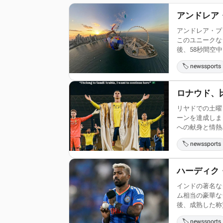
アンドレア
アンドレア・プ
このユニークな
後、58秒間空中に
🏷️ newssports
ロナウド、
リヤドでの土曜
ーンを達成しま
への献身と情熱..
🏷️ newssports
ハーディク
インドの著名な
ム相当の豪華な
後、成熟した称賛
🏷️ newssports