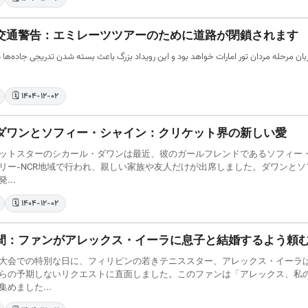
交通警告：エミレーツツアーのために道路が閉鎖されます
🗓️ ۱۴۰۴-۱۲-۰۲
ダワンとソフィー・シャイン：クリケット界の新しい愛
ットスターのシカール・ダワンは最近、彼のガールフレンドであるソフィー
リー-NCR地域で行われ、親しい家族や友人だけが出席しました。ダワンとソフ
...
🗓️ ۱۴۰۴-۱۲-۰۲
間：ファンがアレックス・イーラに息子と結婚するよう頼
大会での特別な日に、フィリピンの若きテニススター、アレックス・イーラ
らの予期しないリクエストに直面しました。このファンは「アレックス、私
めました...