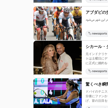
アブダビの
🏷️ newssports
シカール・
元インドクリケ
トは土曜日にデ
に正式に婚約を発
🏷️ newssports
驚くべき瞬
ドバイのテニス
分後にファンか
げ、皆の注目を集