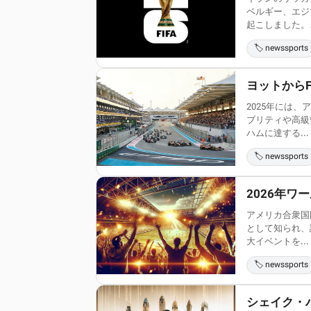
ベルギー、エジ
起こしました。こ
🏷️ newssports
ヨットから
2025年には
ブリティや高級
ハムに達する...
🏷️ newssports
2026年
アメリカ合衆国
として知られ、
大イベントを...
🏷️ newssports
シェイク・