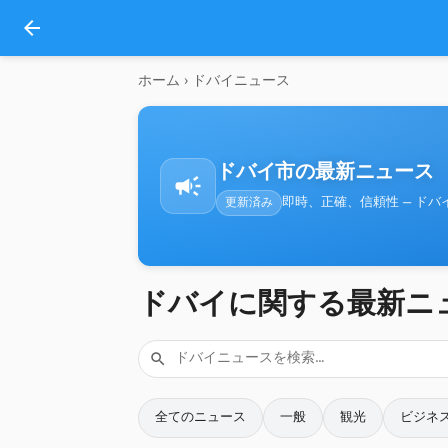
arrow_back
ホーム
›
ドバイニュース
ドバイ市の最新ニュース
campaign
即時、正確、信頼性 — ドバ
更新済み
ドバイに関する最新ニ
search
全てのニュース
一般
観光
ビジネ