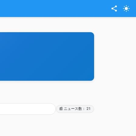
share
light_mode
📰 ニュース数： 21