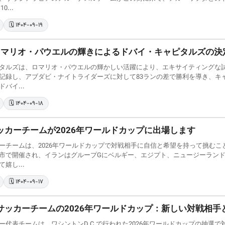
0...
🗓️ ۱۴۰۴-۰۹-۱۹
でのロマリオ・パウエルの輝きによるドバイ・キャピタルズの決
タルズは、ロマリオ・パウエルの輝かしい活躍により、エキサイティングな試
記録し、アブダビ・ナイトライダーズに対して83ランの差で勝利を導き、キ
バイ...
🗓️ ۱۴۰۴-۰۹-۱۸
ッカーチームが2026年ワールドカップに出場します
ーチームは、2026年ワールドカップで対戦相手に自信と希望を持って挑む
市で開催され、イランはグループGにベルギー、エジプト、ニュージーラン
嬉し...
🗓️ ۱۴۰۴-۰۹-۱۷
サッカーチームの2026年ワールドカップ：新しい対戦相手
ー代表チームは、ワシントンD.C.で行われた2026年ワールドカップの抽選