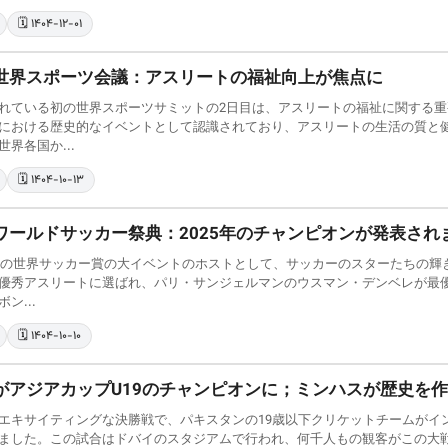
🗓️ ۱۴۰۴-۱۲-۰۱
世界スポーツ会議：アスリートの福祉向上が焦点に
れている初の世界スポーツサミットの2日目は、アスリートの福祉に関する
における歴史的なイベントとして認識されており、アスリートの生活の質と
界各国か...
🗓️ ۱۴۰۴-۱۰-۱۳
ワールドサッカー祭典：2025年のチャンピオンが発表され
5年の世界サッカー賞の大イベントのホストとして、サッカーのスターたちの
優秀アスリートに選ばれ、パリ・サンジェルマンのウスマン・デンベレが最優
ン...
🗓️ ۱۴۰۴-۱۰-۱۰
がアジアカップU19のチャンピオンに；ミンハスが歴史を
エキサイティングな決勝戦で、パキスタンの19歳以下クリケットチームがイン
ました。この試合はドバイのスタジアムで行われ、何千人もの観客がこの大