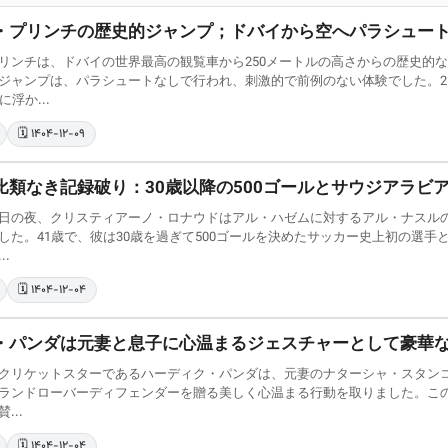
・プリンチの歴史的ジャンプ；ドバイから空へパラシュー
リンチは、ドバイの世界最高の観覧車から250メートルの高さからの歴史的
ジャンプは、パラシュートなしで行われ、刺激的で前例のない体験でした。2
浮か...
🗓️ ۱۴۰۴-۱۲-۰۹
比類なき記録破り：30歳以降の500ゴールとサウジアラビ
日の夜、クリスティアーノ・ロナウドはアル・ハゼムに対するアル・ナスルの
した。41歳で、彼は30歳を過ぎて500ゴールを決めたサッカー史上初の選
.
🗓️ ۱۴۰۴-۱۲-۰۴
・パンダは元妻と息子に心温まるジェスチャーとして豪華
クリケットスターであるハーディク・パンダは、元妻のナターシャ・スタンコ
ランドローバーディフェンダーを贈る美しく心温まる行動を取りました。この
...
🗓️ ۱۴۰۴-۱۲-۰۴