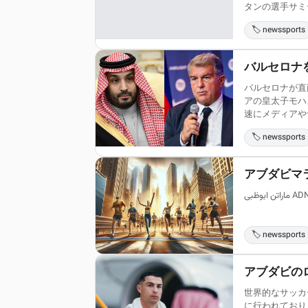
タンの選手サミー
🏷️ newssports
バルセロナ
バルセロナが直
アの皇太子モハ
速にメディアやサ
🏷️ newssports
アブダビマ
🏷️ newssports
アブダビの
世界的なサッカ
に行われており