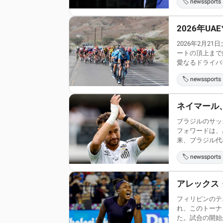
🏷️ newssports
2026年
2026年2月
ートの頂上まで
愛なるドライバー
🏷️ newssports
ネイマール
ブラジルのサッ
フォワードは、
来、ブラジル代表
🏷️ newssports
アレックス
フィリピンのテ
れ、このトーナ
た。試合の開始か