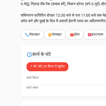
ए-मेग़ू), ग्रिल्ड लैंब रैक (कबाब बर्रे), चिकन ब्रेस्ट (बर्ग-ए-
शबिस्तान प्रतिदिन दोपहर 12:30 बजे से रात 11:00 बजे तक मे
कॉल करें और दुबई के दिल में असली ईरानी स्वाद का अविस्मरणीय
लैंडलाइन
वेबसाइट
ईमेल
इंस्टाग्राम
phone
language
email
photo_camera
कार्य के घंटे
schedule
1 घंटे और 24 मिनट में खुलेगा
कार्य दिवस
कार्य समय