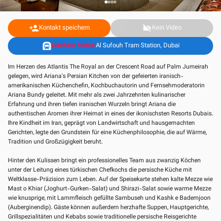
person_add
Kontakt speichern
videocam_off
Kein Video
subway
Nächste Metro:
Al Sufouh Tram Station, Dubai
Im Herzen des Atlantis The Royal an der Crescent Road auf Palm Jumeirah
gelegen, wird Ariana's Persian Kitchen von der gefeierten iranisch-
amerikanischen Küchenchefin, Kochbuchautorin und Fernsehmoderatorin
Ariana Bundy geleitet. Mit mehr als zwei Jahrzehnten kulinarischer
Erfahrung und ihren tiefen iranischen Wurzeln bringt Ariana die
authentischen Aromen ihrer Heimat in eines der ikonischsten Resorts Dubais.
Ihre Kindheit im Iran, geprägt von Landwirtschaft und hausgemachten
Gerichten, legte den Grundstein für eine Küchenphilosophie, die auf Wärme,
Tradition und Großzügigkeit beruht.
Hinter den Kulissen bringt ein professionelles Team aus zwanzig Köchen
unter der Leitung eines türkischen Chefkochs die persische Küche mit
Weltklasse-Präzision zum Leben. Auf der Speisekarte stehen kalte Mezze wie
Mast o Khiar (Joghurt-Gurken-Salat) und Shirazi-Salat sowie warme Mezze
wie knusprige, mit Lammfleisch gefüllte Sambuseh und Kashk e Bademjoon
(Auberginendip). Gäste können außerdem herzhafte Suppen, Hauptgerichte,
Grillspezialitäten und Kebabs sowie traditionelle persische Reisgerichte