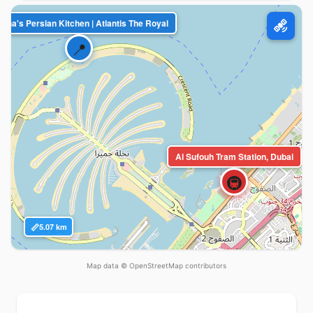
iana's Persian Kitchen | Atlantis The Royal
satellite_alt
📍
Al Sufouh Tram Station, Dubai
🚇
📏
5.07 km
Map data © OpenStreetMap contributors