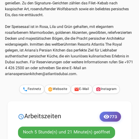
genießen. Zu den Signature-Gerichten zählen das Filet-Kebab nach
kaspischer Art, rosenduftender Wolfsbarsch sowie ein beliebtes persisches
Eis, das nie enttäuscht.
Der Speisesaal ist in Rosa, Lila und Grün gehalten, mit elegantem
rosafarbenem Marmorboden, goldenen Akzenten, gewölbten, reliefverzierten
Decken und majestätischen Bögen, die die Pracht persischer Architektur
widerspiegeln. Inmitten des weltberühmten Resorts Atlantis The Royal
gelegen, ist Ariana's Persian Kitchen das perfekte Ziel für Liebhaber
authentischer persischer Küche, die ein luxuriöses kulinarisches Erlebnis in
Dubai suchen. Für Reservierungen oder weitere Informationen rufen Sie +971
4 426 2500 an oder schreiben Sie eine E-Mail an
arianaspersiankitchen@atlantisdubai.com
.
Festnetz
Webseite
E-Mail
Instagram
phone
language
email
photo_camera
Arbeitszeiten
schedule
visibility
773
Noch 5 Stunde(n) und 21 Minute(n) geöffnet