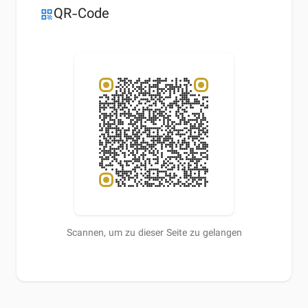
QR-Code
qr_code
Scannen, um zu dieser Seite zu gelangen