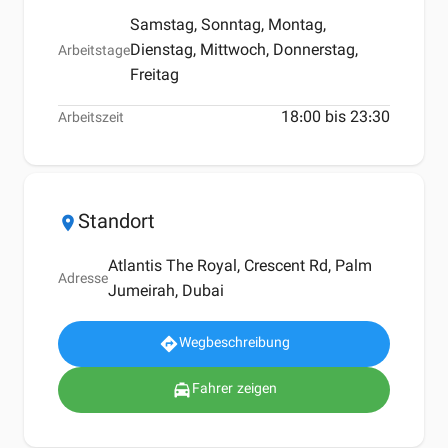
Samstag, Sonntag, Montag,
Dienstag, Mittwoch, Donnerstag,
Arbeitstage
Freitag
18:00 bis 23:30
Arbeitszeit
Standort
location_on
Atlantis The Royal, Crescent Rd, Palm
Adresse
Jumeirah, Dubai
Wegbeschreibung
directions
Fahrer zeigen
local_taxi