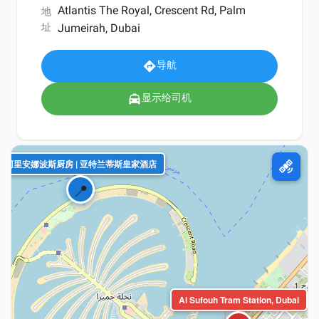
Atlantis The Royal, Crescent Rd, Palm
地
址
Jumeirah, Dubai
导航
directions
显示给司机
local_taxi
阿里安娜波斯厨房 | 亚特兰蒂斯皇家酒店
satellite_alt
📍
Al Sufouh Tram Station, Dubai