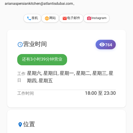
arianaspersiankitchen@atlantisdubai.com
。
座机
网站
电子邮件
Instagram
phone
language
email
photo_camera
营业时间
schedule
visibility
764
还有3小时39分钟营业
星期六, 星期日, 星期一, 星期二, 星期三, 星
工作
日
期四, 星期五
18:00 至 23:30
工作时间
位置
location_on