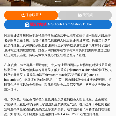
person_add
保存联系人
videocam_off
无视频
subway
最近的地铁:
Al Sufouh Tram Station, Dubai
阿里安娜波斯厨房位于亚特兰蒂斯皇家酒店中心地带,坐落于棕榈岛新月路,由著
名伊朗裔美籍名厨、食谱作者兼电视主持人阿里安娜·邦迪掌舵。凭借二十多年
的烹饪经验以及深厚的伊朗血脉渊源,阿里安娜将故乡最地道的风味带到了迪拜
最具标志性的度假胜地。她在伊朗的童年在农耕与家常美食的熏陶中度过,这段
经历为她以温暖、传统与慷慨为核心的烹饪理念奠定了基础。
在幕后,由一位土耳其主厨带领的二十人专业厨师团队,以世界级的精湛技艺呈现
波斯美食。菜单包括多款冷开胃菜,如酸奶黄瓜沙拉(mast o khiar)和设拉子沙拉,
以及热开胃菜,如香脆羊肉馅三角饺(sambuseh)和茄子酸奶酱(kashk e
bademjoon)。此外还有浓郁的汤品、主菜、烤肉串以及传统波斯米饭料理。招
牌菜包括里海风味鱼柳串烧、玫瑰香海鲈鱼,以及深受喜爱、从不令人失望的波
斯冰淇淋。
餐厅以粉色、淡紫色与绿色为主色调,配以典雅的粉色大理石地板、金色装饰、
浮雕拱顶天花板和华丽拱门,尽显波斯建筑的恢弘气派。餐厅坐落于举世闻名的
亚特兰蒂斯皇家酒店内,是热爱正宗波斯美食、追求迪拜奢华用餐体验的理想去
处。如需预订或了解更多信息,请拨打 +971 4 426 2500 或发送邮件至