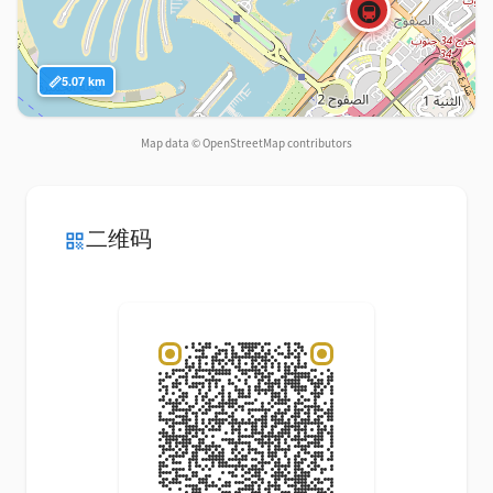
🚇
📏
5.07 km
Map data © OpenStreetMap contributors
二维码
qr_code