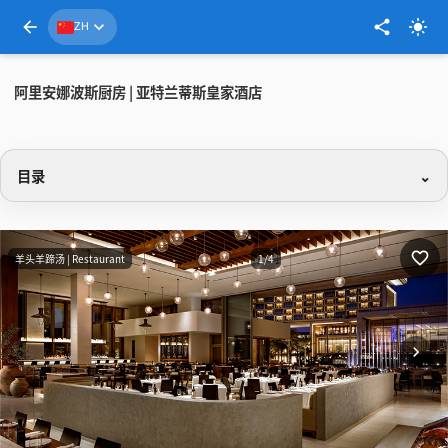
arrow_back
expand_more
share
light_mode
ZH
阿里安娜波斯厨房 | 亚特兰蒂斯皇家酒店
目录
favorite_border
羊头羊蹄汤 | Restaurant
1/4
chevron_right